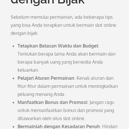
Sebelum memulai permainan, ada beberapa tips
yang bisa Anda terapkan untuk bermain slot online
dengan bijak:
Tetapkan Batasan Waktu dan Budget
:
Tentukan berapa lama Anda akan bermain dan
berapa banyak uang yang bersedia Anda
keluarkan.
Pelajari Aturan Permainan
: Kenali aturan dan
fitur-fitur dalam permainan untuk meningkatkan
peluang menang Anda.
Manfaatkan Bonus dan Promosi
: Jangan ragu
untuk memanfaatkan bonus dan promosi yang
ditawarkan oleh situs slot online.
Bermainlah dengan Kesadaran Penuh
: Hindari