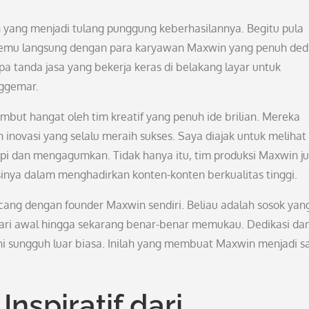
n yang menjadi tulang punggung keberhasilannya. Begitu pula
emu langsung dengan para karyawan Maxwin yang penuh dedi
 tanda jasa yang bekerja keras di belakang layar untuk
ggemar.
but hangat oleh tim kreatif yang penuh ide brilian. Mereka
 inovasi yang selalu meraih sukses. Saya diajak untuk melihat
rapi dan mengagumkan. Tidak hanya itu, tim produksi Maxwin j
asinya dalam menghadirkan konten-konten berkualitas tinggi.
ncang dengan founder Maxwin sendiri. Beliau adalah sosok yan
n dari awal hingga sekarang benar-benar memukau. Dedikasi da
 sungguh luar biasa. Inilah yang membuat Maxwin menjadi s
nspiratif dari