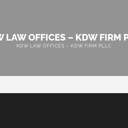
 LAW OFFICES – KDW FIRM 
KDW LAW OFFICES – KDW FIRM PLLC