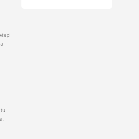
etapi
ta
atu
a.