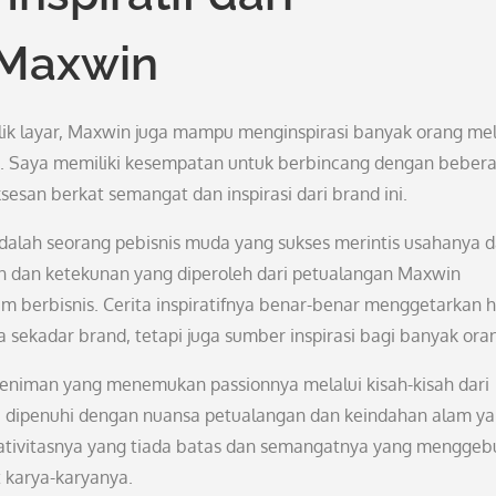
 Maxwin
alik layar, Maxwin juga mampu menginspirasi banyak orang mel
ya. Saya memiliki kesempatan untuk berbincang dengan beber
san berkat semangat dan inspirasi dari brand ini.
alah seorang pebisnis muda yang sukses merintis usahanya d
ian dan ketekunan yang diperoleh dari petualangan Maxwin
berbisnis. Cerita inspiratifnya benar-benar menggetarkan h
ekadar brand, tetapi juga sumber inspirasi bagi banyak ora
 seniman yang menemukan passionnya melalui kisah-kisah dari
a dipenuhi dengan nuansa petualangan dan keindahan alam ya
ativitasnya yang tiada batas dan semangatnya yang menggeb
 karya-karyanya.