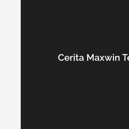
Cerita Maxwin T