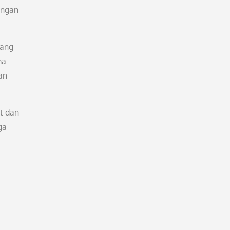
angan
tang
ma
an
t dan
ga