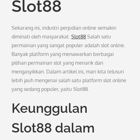
Slot88
Sekarang ini, industri perjudian online semakin
diminati oleh masyarakat.
Slot88
Salah satu
permainan yang sangat populer adalah slot online.
Banyak platform yang menawarkan berbagai
pilihan permainan slot yang menarik dan
mengasyikkan. Dalam artikel ini, mari kita telusuri
lebih jauh mengenai salah satu platform slot online
yang sedang populer, yaitu Slot88.
Keunggulan
Slot88 dalam