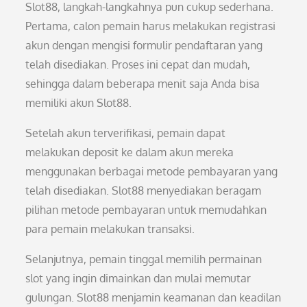
Slot88, langkah-langkahnya pun cukup sederhana.
Pertama, calon pemain harus melakukan registrasi
akun dengan mengisi formulir pendaftaran yang
telah disediakan. Proses ini cepat dan mudah,
sehingga dalam beberapa menit saja Anda bisa
memiliki akun Slot88.
Setelah akun terverifikasi, pemain dapat
melakukan deposit ke dalam akun mereka
menggunakan berbagai metode pembayaran yang
telah disediakan. Slot88 menyediakan beragam
pilihan metode pembayaran untuk memudahkan
para pemain melakukan transaksi.
Selanjutnya, pemain tinggal memilih permainan
slot yang ingin dimainkan dan mulai memutar
gulungan. Slot88 menjamin keamanan dan keadilan