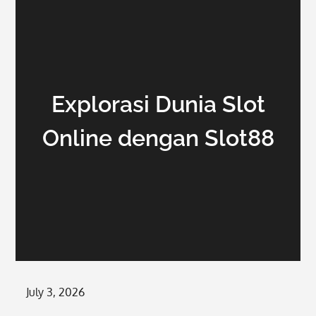
Explorasi Dunia Slot
Online dengan Slot88
Posted
July 3, 2026
on