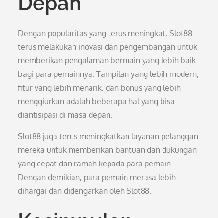
Depan
Dengan popularitas yang terus meningkat, Slot88
terus melakukan inovasi dan pengembangan untuk
memberikan pengalaman bermain yang lebih baik
bagi para pemainnya. Tampilan yang lebih modern,
fitur yang lebih menarik, dan bonus yang lebih
menggiurkan adalah beberapa hal yang bisa
diantisipasi di masa depan.
Slot88 juga terus meningkatkan layanan pelanggan
mereka untuk memberikan bantuan dan dukungan
yang cepat dan ramah kepada para pemain.
Dengan demikian, para pemain merasa lebih
dihargai dan didengarkan oleh Slot88.