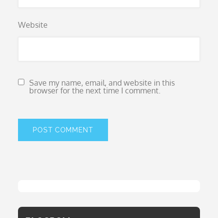
Website
Save my name, email, and website in this
browser for the next time I comment.