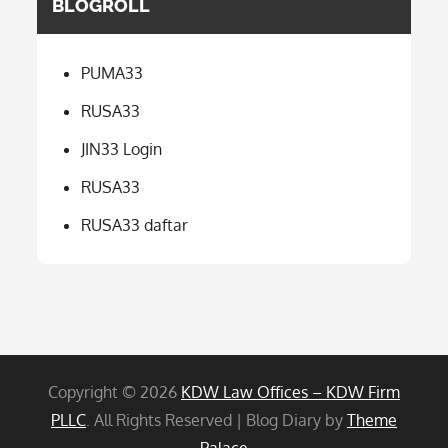
BLOGROLL
PUMA33
RUSA33
JIN33 Login
RUSA33
RUSA33 daftar
Copyright © 2026
KDW Law Offices – KDW Firm
PLLC
. All Rights Reserved | Blog Diary by
Theme