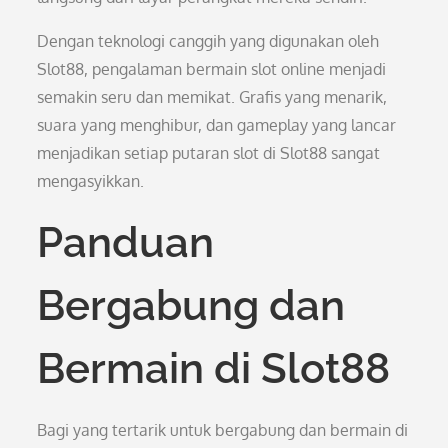
Dengan teknologi canggih yang digunakan oleh
Slot88, pengalaman bermain slot online menjadi
semakin seru dan memikat. Grafis yang menarik,
suara yang menghibur, dan gameplay yang lancar
menjadikan setiap putaran slot di Slot88 sangat
mengasyikkan.
Panduan
Bergabung dan
Bermain di Slot88
Bagi yang tertarik untuk bergabung dan bermain di