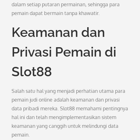
dalam setiap putaran permainan, sehingga para
pemain dapat bermain tanpa khawatir.
Keamanan dan
Privasi Pemain di
Slot88
Salah satu hal yang menjadi perhatian utama para
pemain judi online adalah keamanan dan privasi
data pribadi mereka. Slot88 memahami pentingnya
hal ini dan telah mengimplementasikan sistem
keamanan yang canggih untuk melindungi data
pemain.