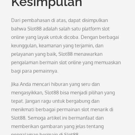
Kesimpulan
Dari pembahasan di atas, dapat disimpulkan
bahwa Slot88 adalah salah satu platform slot
online yang layak untuk dicoba. Dengan berbagai
keunggulan, keamanan yang terjamin, dan
pelayanan yang baik, Slot88 menawarkan
pengalaman bermain slot online yang memuaskan
bagi para pemainnya.
Jika Anda mencari hiburan yang seru dan
mengasyikkan, Slot88 bisa menjadi pilihan yang
tepat. Jangan ragu untuk bergabung dan
menikmati berbagai permainan slot menarik di
Slot88. Semoga artikel ini bermanfaat dan
memberikan gambaran yang jelas tentang
pengalaman bermain di Slot88.