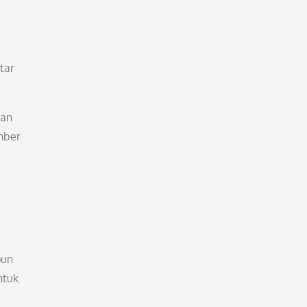
tar
kan
mber
pun
ntuk