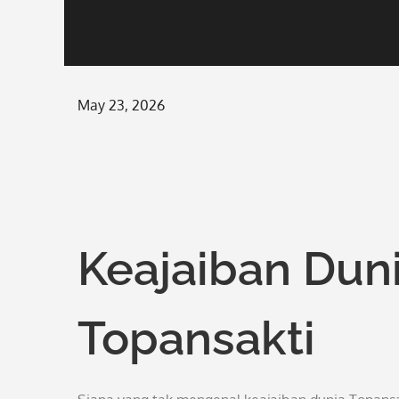
Posted
May 23, 2026
on
Keajaiban Duni
Topansakti