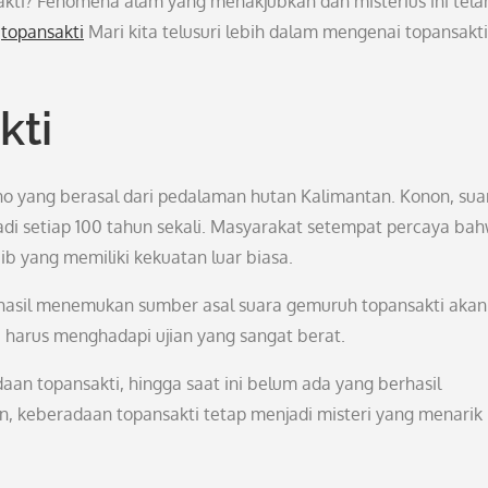
kti? Fenomena alam yang menakjubkan dan misterius ini tela
.
topansakti
Mari kita telusuri lebih dalam mengenai topansakti
kti
uno yang berasal dari pedalaman hutan Kalimantan. Konon, sua
di setiap 100 tahun sekali. Masyarakat setempat percaya ba
b yang memiliki kekuatan luar biasa.
asil menemukan sumber asal suara gemuruh topansakti akan
harus menghadapi ujian yang sangat berat.
n topansakti, hingga saat ini belum ada yang berhasil
 keberadaan topansakti tetap menjadi misteri yang menarik