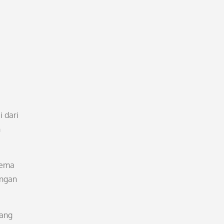
 dari
n
tema
engan
uang