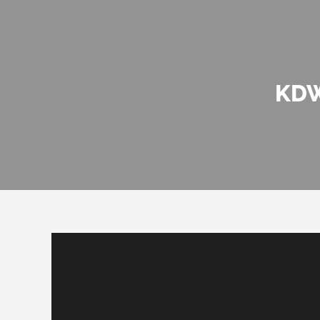
Skip
to
content
KDW