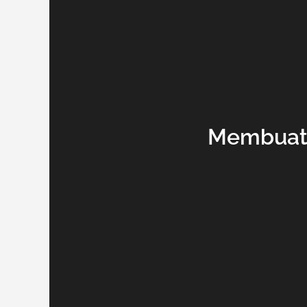
Membuat A