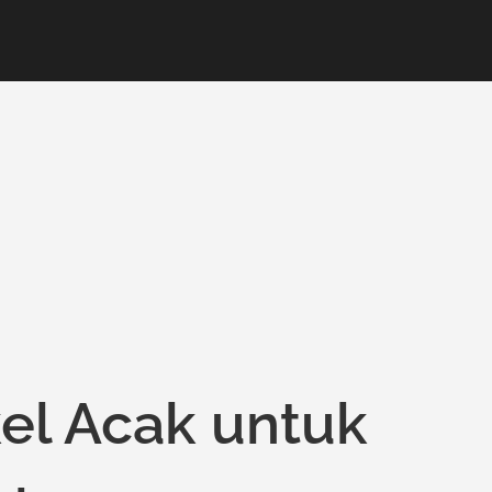
el Acak untuk