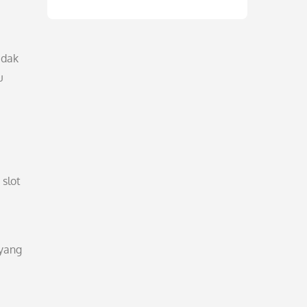
idak
u
slot
 yang