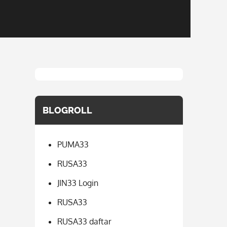
BLOGROLL
PUMA33
RUSA33
JIN33 Login
RUSA33
RUSA33 daftar