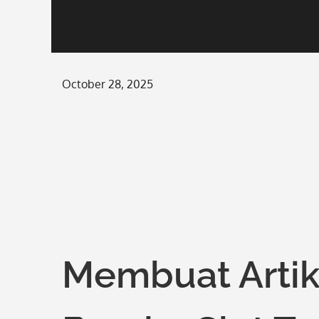
Posted
October 28, 2025
on
Membuat Artik