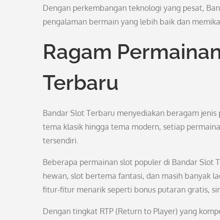
Dengan perkembangan teknologi yang pesat, Band
pengalaman bermain yang lebih baik dan memikat
Ragam Permainan S
Terbaru
Bandar Slot Terbaru menyediakan beragam jenis p
tema klasik hingga tema modern, setiap permainan
tersendiri.
Beberapa permainan slot populer di Bandar Slot T
hewan, slot bertema fantasi, dan masih banyak la
fitur-fitur menarik seperti bonus putaran gratis, si
Dengan tingkat RTP (Return to Player) yang kompe