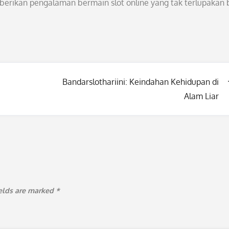
berikan pengalaman bermain slot online yang tak terlupakan 
Bandarslothariini: Keindahan Kehidupan di
Alam Liar
ields are marked
*