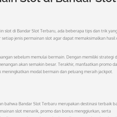
slot di Bandar Slot Terbaru, ada beberapa tips dan trik yang
r setiap jenis permainan slot agar dapat memaksimalkan hasil 
nangan sebelum memulai bermain. Dengan memiliki strategi 
emenangan akan semakin besar. Terakhir, manfaatkan promo d
k meningkatkan modal bermain dan peluang meraih jackpot.
kan bahwa Bandar Slot Terbaru merupakan destinasi terbaik b
mainan slot menarik, promo dan bonus menggiurkan, serta