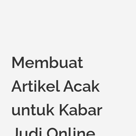
Membuat
Artikel Acak
untuk Kabar
Judi Online