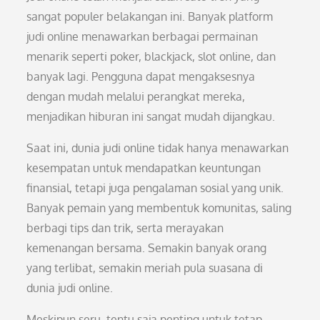
sangat populer belakangan ini. Banyak platform
judi online menawarkan berbagai permainan
menarik seperti poker, blackjack, slot online, dan
banyak lagi. Pengguna dapat mengaksesnya
dengan mudah melalui perangkat mereka,
menjadikan hiburan ini sangat mudah dijangkau.
Saat ini, dunia judi online tidak hanya menawarkan
kesempatan untuk mendapatkan keuntungan
finansial, tetapi juga pengalaman sosial yang unik.
Banyak pemain yang membentuk komunitas, saling
berbagi tips dan trik, serta merayakan
kemenangan bersama. Semakin banyak orang
yang terlibat, semakin meriah pula suasana di
dunia judi online.
Meskipun seru, tentu saja penting untuk tetap