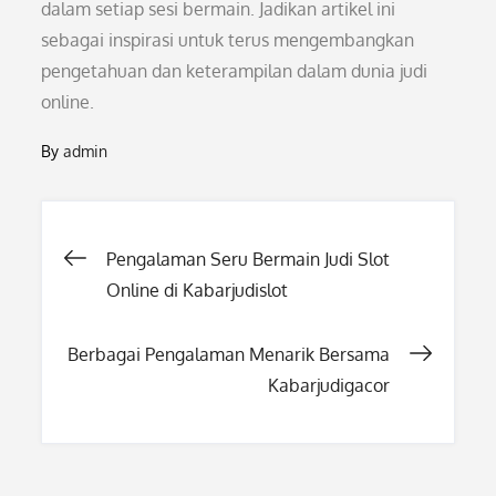
dalam setiap sesi bermain. Jadikan artikel ini
sebagai inspirasi untuk terus mengembangkan
pengetahuan dan keterampilan dalam dunia judi
online.
By
admin
Post
Pengalaman Seru Bermain Judi Slot
Online di Kabarjudislot
navigation
Berbagai Pengalaman Menarik Bersama
Kabarjudigacor