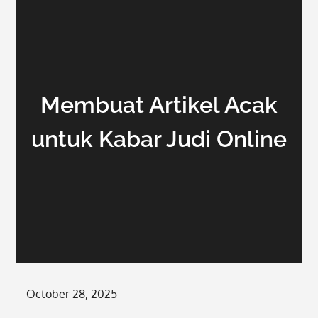
Membuat Artikel Acak
untuk Kabar Judi Online
Posted
October 28, 2025
on