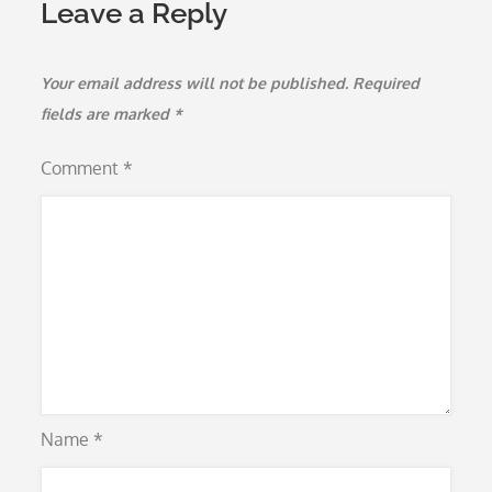
Leave a Reply
Your email address will not be published.
Required
fields are marked
*
Comment
*
Name
*