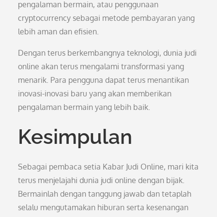
pengalaman bermain, atau penggunaan
cryptocurrency sebagai metode pembayaran yang
lebih aman dan efisien.
Dengan terus berkembangnya teknologi, dunia judi
online akan terus mengalami transformasi yang
menarik. Para pengguna dapat terus menantikan
inovasi-inovasi baru yang akan memberikan
pengalaman bermain yang lebih baik.
Kesimpulan
Sebagai pembaca setia Kabar Judi Online, mari kita
terus menjelajahi dunia judi online dengan bijak.
Bermainlah dengan tanggung jawab dan tetaplah
selalu mengutamakan hiburan serta kesenangan