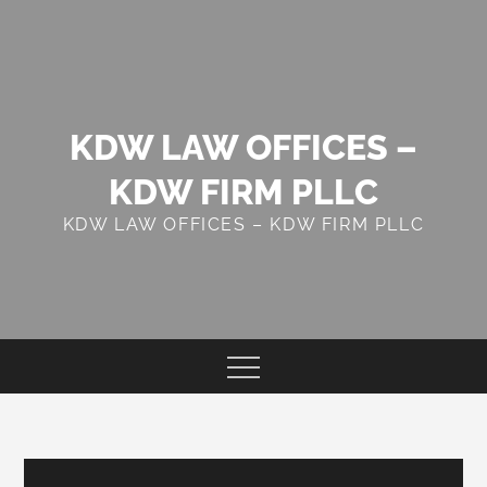
Skip
to
content
KDW LAW OFFICES –
KDW FIRM PLLC
KDW LAW OFFICES – KDW FIRM PLLC