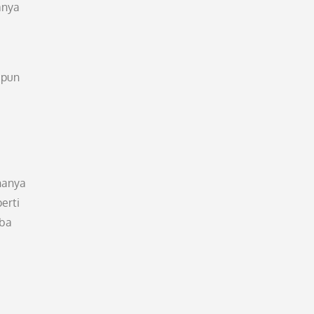
anya
 pun
hanya
erti
oba
a