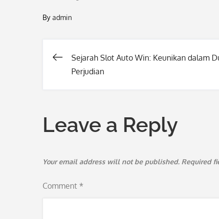
By
admin
Sejarah Slot Auto Win: Keunikan dalam D
Post
Perjudian
navigation
Leave a Reply
Your email address will not be published.
Required f
Comment
*