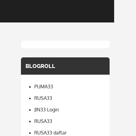
BLOGROLL
PUMA33
RUSA33
JIN33 Login
n
RUSA33
RUSA33 daftar