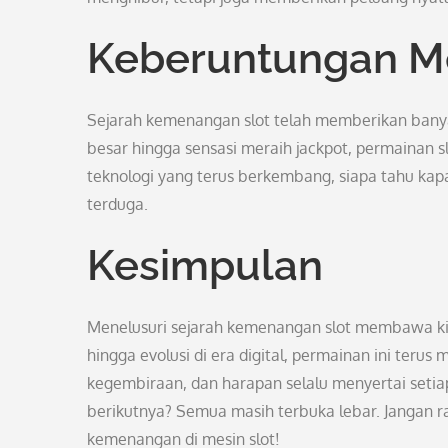
Keberuntungan M
Sejarah kemenangan slot telah memberikan ban
besar hingga sensasi meraih jackpot, permainan sl
teknologi yang terus berkembang, siapa tahu 
terduga.
Kesimpulan
Menelusuri sejarah kemenangan slot membawa kit
hingga evolusi di era digital, permainan ini teru
kegembiraan, dan harapan selalu menyertai setia
berikutnya? Semua masih terbuka lebar. Jangan r
kemenangan di mesin slot!