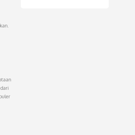
kan.
iptaan
dari
puler