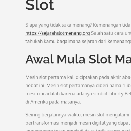
Slot
Siapa yang tidak suka menang? Kemenangan tidak
https://sejarahslotmenang.org
Salah satu cara un
tahukah kamu bagaimana sejarah dari kemenangan 
Awal Mula Slot M
Mesin slot pertama kali diciptakan pada akhir aba
hebat ini. Mesin slot pertamanya diberi nama “Lib
mesin ini adalah karena adanya simbol Liberty Be
di Amerika pada masanya.
Seiring berjalannya waktu, mesin slot mengalami 
bertransformasi menjadi mesin digital yang dapa