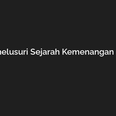
elusuri Sejarah Kemenangan 