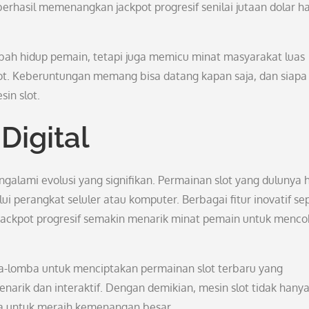
erhasil memenangkan jackpot progresif senilai jutaan dolar h
bah hidup pemain, tetapi juga memicu minat masyarakat luas
t. Keberuntungan memang bisa datang kapan saja, dan siapa
in slot.
 Digital
alami evolusi yang signifikan. Permainan slot yang dulunya 
ui perangkat seluler atau komputer. Berbagai fitur inovatif sep
jackpot progresif semakin menarik minat pemain untuk menc
a-lomba untuk menciptakan permainan slot terbaru yang
rik dan interaktif. Dengan demikian, mesin slot tidak hany
a untuk meraih kemenangan besar.