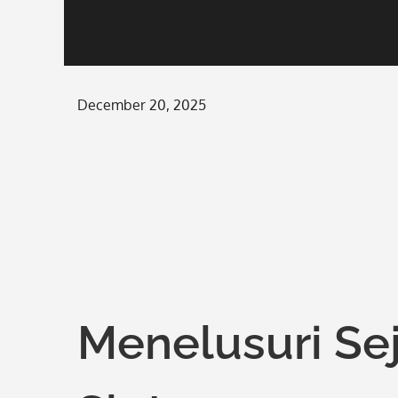
Posted
December 20, 2025
on
Menelusuri S