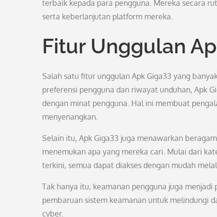
terbaik kepada para pengguna. Mereka secara rut
serta keberlanjutan platform mereka.
Fitur Unggulan Ap
Salah satu fitur unggulan Apk Giga33 yang banya
preferensi pengguna dan riwayat unduhan, Apk G
dengan minat pengguna. Hal ini membuat pengala
menyenangkan.
Selain itu, Apk Giga33 juga menawarkan berag
menemukan apa yang mereka cari. Mulai dari kateg
terkini, semua dapat diakses dengan mudah melalu
Tak hanya itu, keamanan pengguna juga menjadi 
pembaruan sistem keamanan untuk melindungi da
cyber.