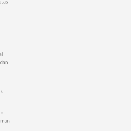
itas
ai
 dan
ik
an
caman