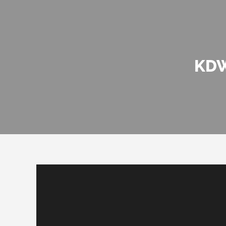
Skip
to
content
KDW