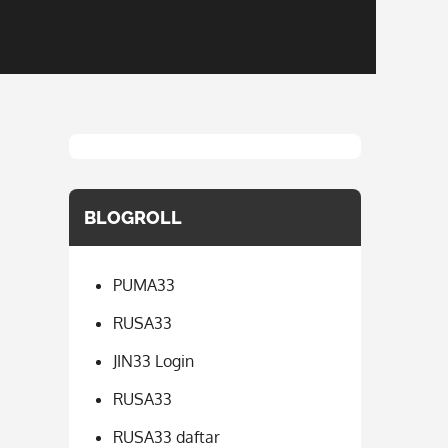
BLOGROLL
PUMA33
RUSA33
JIN33 Login
RUSA33
RUSA33 daftar