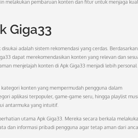
in melakukan pembaruan konten dan fitur untuk menjaga kual
k Giga33
k disukai adalah sistem rekomendasi yang cerdas. Berdasarkan
iga33 dapat merekomendasikan konten yang relevan dan sesu
man menjelajah konten di Apk Giga33 menjadi lebih personal
am kategori konten yang mempermudah pengguna dalam
ori aplikasi terpopuler, game-game seru, hingga playlist mus
i antarmuka yang intuitif.
perhatian utama Apk Giga33. Mereka secara berkala melakuk
ta dan informasi pribadi pengguna agar tetap aman dari an