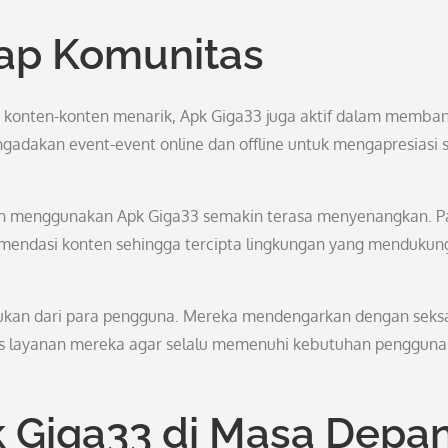
ap Komunitas
an konten-konten menarik, Apk Giga33 juga aktif dalam memba
gadakan event-event online dan offline untuk mengapresiasi 
an menggunakan Apk Giga33 semakin terasa menyenangkan. P
ekomendasi konten sehingga tercipta lingkungan yang mendukun
sukan dari para pengguna. Mereka mendengarkan dengan sek
as layanan mereka agar selalu memenuhi kebutuhan pengguna
k Giga33 di Masa Depa