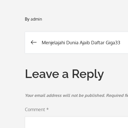
By
admin
Menjelajahi Dunia Ajaib Daftar Giga33
Post
navigation
Leave a Reply
Your email address will not be published.
Required f
Comment
*