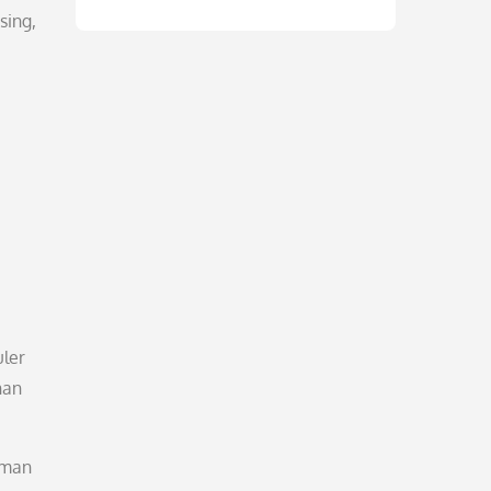
sing,
ler
han
aman