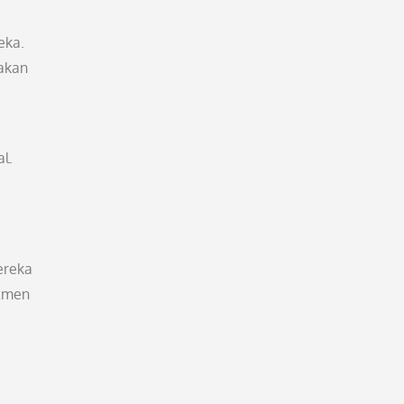
eka.
jakan
l.
ereka
itmen