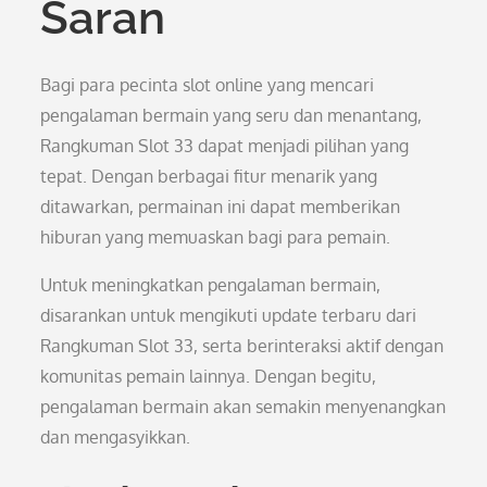
Saran
Bagi para pecinta slot online yang mencari
pengalaman bermain yang seru dan menantang,
Rangkuman Slot 33 dapat menjadi pilihan yang
tepat. Dengan berbagai fitur menarik yang
ditawarkan, permainan ini dapat memberikan
hiburan yang memuaskan bagi para pemain.
Untuk meningkatkan pengalaman bermain,
disarankan untuk mengikuti update terbaru dari
Rangkuman Slot 33, serta berinteraksi aktif dengan
komunitas pemain lainnya. Dengan begitu,
pengalaman bermain akan semakin menyenangkan
dan mengasyikkan.