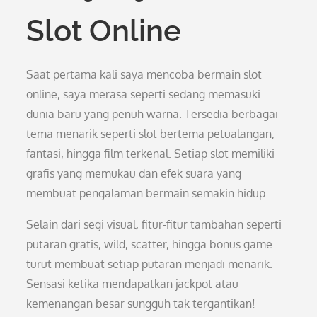
Slot Online
Saat pertama kali saya mencoba bermain slot
online, saya merasa seperti sedang memasuki
dunia baru yang penuh warna. Tersedia berbagai
tema menarik seperti slot bertema petualangan,
fantasi, hingga film terkenal. Setiap slot memiliki
grafis yang memukau dan efek suara yang
membuat pengalaman bermain semakin hidup.
Selain dari segi visual, fitur-fitur tambahan seperti
putaran gratis, wild, scatter, hingga bonus game
turut membuat setiap putaran menjadi menarik.
Sensasi ketika mendapatkan jackpot atau
kemenangan besar sungguh tak tergantikan!