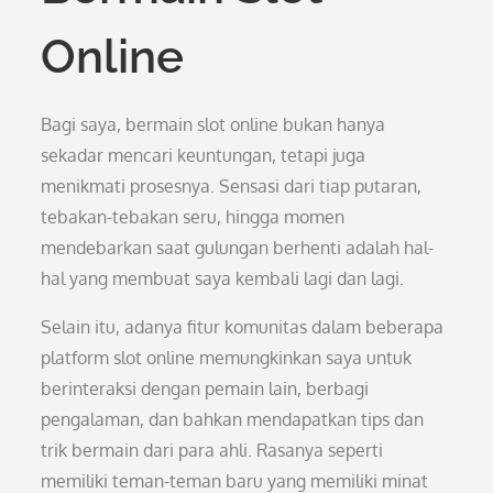
Online
Bagi saya, bermain slot online bukan hanya
sekadar mencari keuntungan, tetapi juga
menikmati prosesnya. Sensasi dari tiap putaran,
tebakan-tebakan seru, hingga momen
mendebarkan saat gulungan berhenti adalah hal-
hal yang membuat saya kembali lagi dan lagi.
Selain itu, adanya fitur komunitas dalam beberapa
platform slot online memungkinkan saya untuk
berinteraksi dengan pemain lain, berbagi
pengalaman, dan bahkan mendapatkan tips dan
trik bermain dari para ahli. Rasanya seperti
memiliki teman-teman baru yang memiliki minat