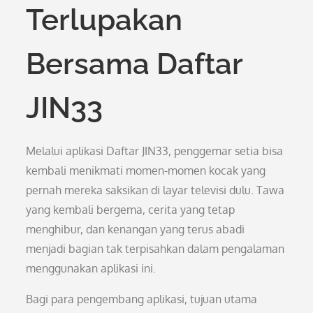
Terlupakan
Bersama Daftar
JIN33
Melalui aplikasi Daftar JIN33, penggemar setia bisa
kembali menikmati momen-momen kocak yang
pernah mereka saksikan di layar televisi dulu. Tawa
yang kembali bergema, cerita yang tetap
menghibur, dan kenangan yang terus abadi
menjadi bagian tak terpisahkan dalam pengalaman
menggunakan aplikasi ini.
Bagi para pengembang aplikasi, tujuan utama