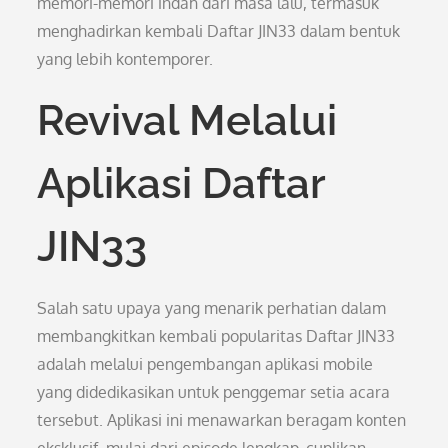
memori-memori indah dari masa lalu, termasuk
menghadirkan kembali Daftar JIN33 dalam bentuk
yang lebih kontemporer.
Revival Melalui
Aplikasi Daftar
JIN33
Salah satu upaya yang menarik perhatian dalam
membangkitkan kembali popularitas Daftar JIN33
adalah melalui pengembangan aplikasi mobile
yang didedikasikan untuk penggemar setia acara
tersebut. Aplikasi ini menawarkan beragam konten