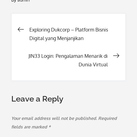
Post
Exploring Dukcorp – Platform Bisnis
Digital yang Menjanjikan
navigation
JIN33 Login: Pengalaman Menarik di
Dunia Virtual
Leave a Reply
Your email address will not be published.
Required
fields are marked
*