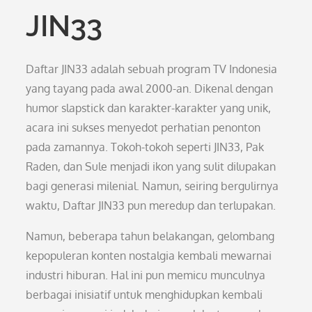
JIN33
Daftar JIN33 adalah sebuah program TV Indonesia
yang tayang pada awal 2000-an. Dikenal dengan
humor slapstick dan karakter-karakter yang unik,
acara ini sukses menyedot perhatian penonton
pada zamannya. Tokoh-tokoh seperti JIN33, Pak
Raden, dan Sule menjadi ikon yang sulit dilupakan
bagi generasi milenial. Namun, seiring bergulirnya
waktu, Daftar JIN33 pun meredup dan terlupakan.
Namun, beberapa tahun belakangan, gelombang
kepopuleran konten nostalgia kembali mewarnai
industri hiburan. Hal ini pun memicu munculnya
berbagai inisiatif untuk menghidupkan kembali