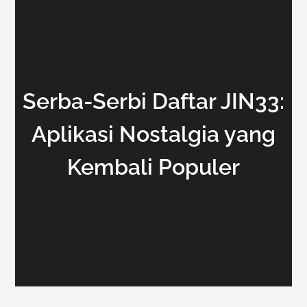
Serba-Serbi Daftar JIN33:
Aplikasi Nostalgia yang
Kembali Populer