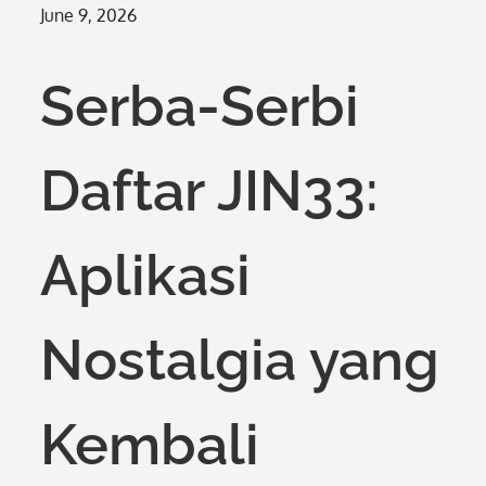
Posted
June 9, 2026
on
Serba-Serbi
Daftar JIN33:
Aplikasi
Nostalgia yang
Kembali