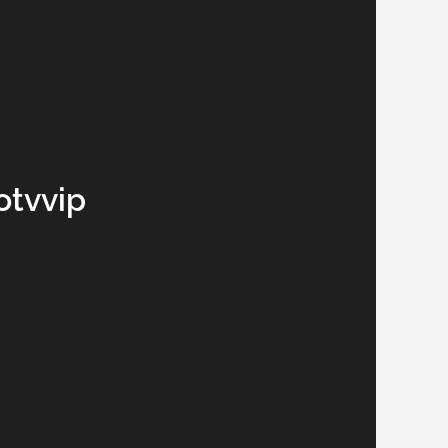
otvvip