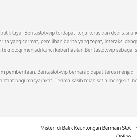
alik layar Beritaslotvvip terdapat kerja keras dan dedikasi tin
erita yang cermat, pemilihan berita yang tepat, interaksi deng
eknologi menjadi kunci keberhasilan Beritaslotvvip sebagai 
am pemberitaan, Beritaslotvvip berharap dapat terus menjadi
nfaat bagi masyarakat. Terima kasih telah setia mengikuti be
Misteri di Balik Keuntungan Bermain Slot
Online