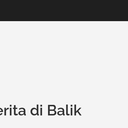
rita di Balik