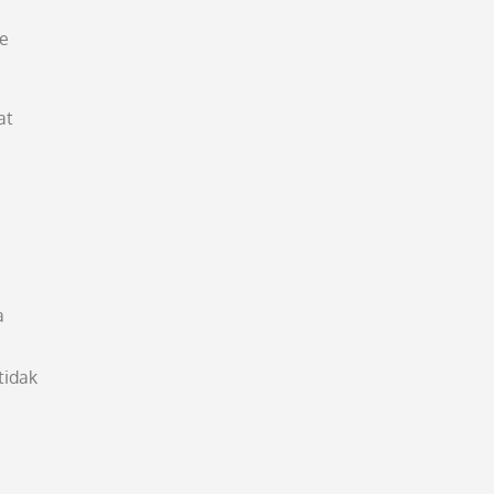
me
at
a
tidak