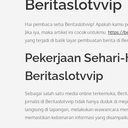
Beritaslotvvip
Hai pembaca setia Beritaslotvvip! Apakah kamu p
Jika iya, maka artikel ini cocok untukmu.
https://b
yang terjadi di balik layar pembuatan berita di Ber
Pekerjaan Sehari-h
Beritaslotvvip
Sebagai salah satu media online terkemuka, Berita
jurnalis di Beritaslotvvip tidak hanya duduk di m
langsung di lapangan, melakukan wawancara men
memastikan kebenaran informasi yang disampaik