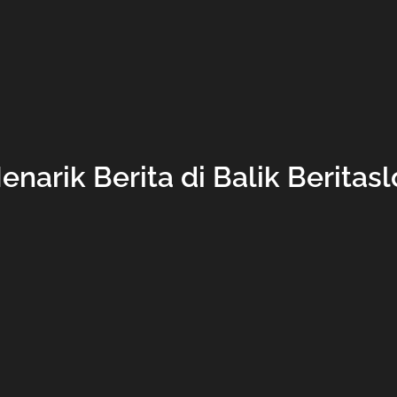
Menarik Berita di Balik Beritasl