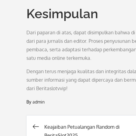
Kesimpulan
Dari paparan di atas, dapat disimpulkan bahwa di b
dari para jurnalis dan editor. Proses penyusunan b
pembaca, serta adaptasi terhadap perkembangan t
satu media online terkemuka.
Dengan terus menjaga kualitas dan integritas dal
sumber informasi yang dapat dipercaya dan berma
dari Beritaslotvvip!
By
admin
Keajaiban Petualangan Random di
Post
BeritaSlot2025