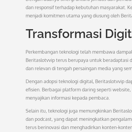
dan responsif terhadap kebutuhan masyarakat. K
menjadi komitmen utama yang diusung oleh Berita
Transformasi Digit
Perkembangan teknologi telah membawa dampak be
Beritaslotvvip terus berupaya untuk beradaptasi
dan relevan di tengah persaingan media yang sem
Dengan adopsi teknologi digital, Beritaslotvvip
efisien. Berbagai platform daring seperti website,
menyajikan informasi kepada pembaca.
Selain itu, teknologi juga memungkinkan Beritasl
dan podcast, yang dapat meningkatkan pengalam
terus berinovasi dan menghadirkan konten-konten