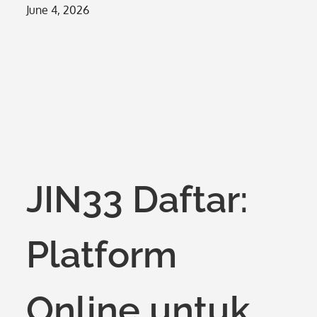
Posted
June 4, 2026
on
JIN33 Daftar:
Platform
Online untuk