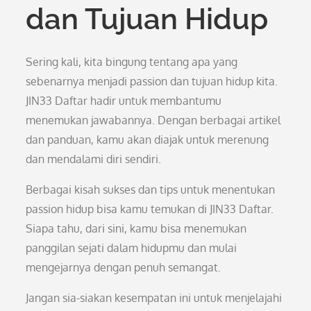
dan Tujuan Hidup
Sering kali, kita bingung tentang apa yang
sebenarnya menjadi passion dan tujuan hidup kita.
JIN33 Daftar hadir untuk membantumu
menemukan jawabannya. Dengan berbagai artikel
dan panduan, kamu akan diajak untuk merenung
dan mendalami diri sendiri.
Berbagai kisah sukses dan tips untuk menentukan
passion hidup bisa kamu temukan di JIN33 Daftar.
Siapa tahu, dari sini, kamu bisa menemukan
panggilan sejati dalam hidupmu dan mulai
mengejarnya dengan penuh semangat.
Jangan sia-siakan kesempatan ini untuk menjelajahi