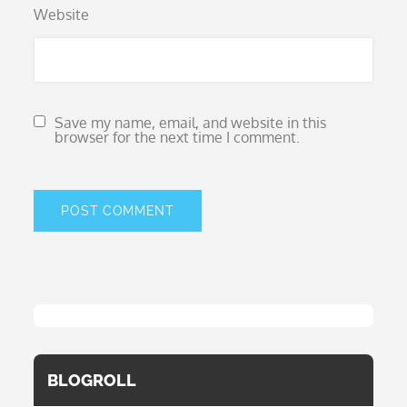
Website
Save my name, email, and website in this
browser for the next time I comment.
BLOGROLL