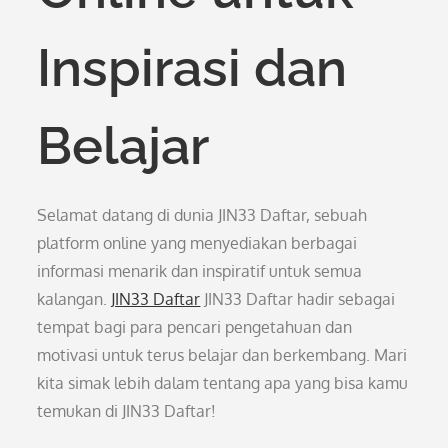
Inspirasi dan
Belajar
Selamat datang di dunia JIN33 Daftar, sebuah
platform online yang menyediakan berbagai
informasi menarik dan inspiratif untuk semua
kalangan.
JIN33 Daftar
JIN33 Daftar hadir sebagai
tempat bagi para pencari pengetahuan dan
motivasi untuk terus belajar dan berkembang. Mari
kita simak lebih dalam tentang apa yang bisa kamu
temukan di JIN33 Daftar!