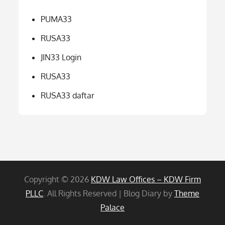
PUMA33
RUSA33
JIN33 Login
RUSA33
RUSA33 daftar
Copyright © 2026
KDW Law Offices – KDW Firm
PLLC
. All Rights Reserved | Blog Diary by
Theme
Palace