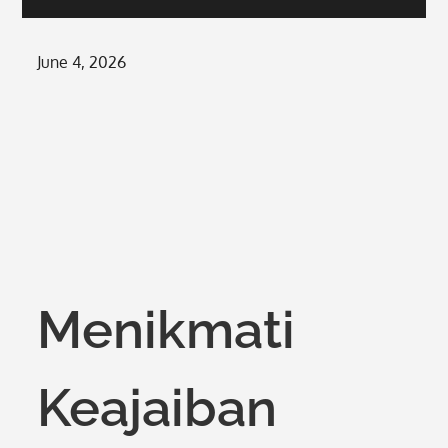
Posted
June 4, 2026
on
Menikmati
Keajaiban