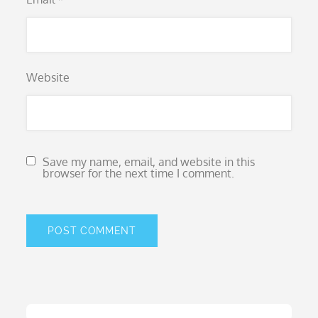
Website
Save my name, email, and website in this
browser for the next time I comment.