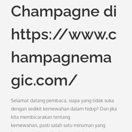
Champagne di
https://www.c
hampagnema
gic.com/
Selamat datang pembaca, siapa yang tidak suka
dengan sedikit kemewahan dalam hidup? Dan jika
kita membicarakan tentang
kemewahan, pasti salah satu minuman yang