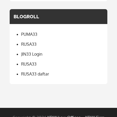
BLOGROLL
PUMA33
RUSA33
JIN33 Login
RUSA33
RUSA33 daftar