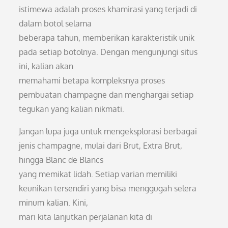
istimewa adalah proses khamirasi yang terjadi di
dalam botol selama
beberapa tahun, memberikan karakteristik unik
pada setiap botolnya. Dengan mengunjungi situs
ini, kalian akan
memahami betapa kompleksnya proses
pembuatan champagne dan menghargai setiap
tegukan yang kalian nikmati.
Jangan lupa juga untuk mengeksplorasi berbagai
jenis champagne, mulai dari Brut, Extra Brut,
hingga Blanc de Blancs
yang memikat lidah. Setiap varian memiliki
keunikan tersendiri yang bisa menggugah selera
minum kalian. Kini,
mari kita lanjutkan perjalanan kita di